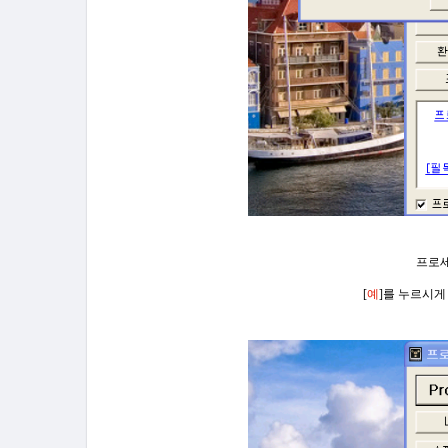
프로
[
예
]를 누르시게