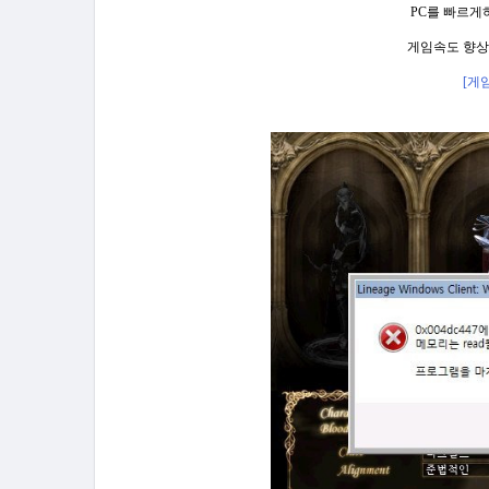
PC를
빠르게
게임속도 향
[게