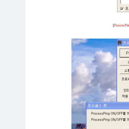
[
ProcessPi