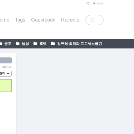
티스토리툴바
Login
ome
Tags
Guestbook
Recents
공포
남성
흑백
컴퓨터 최적화 프로세스클린
ineovi
스클린