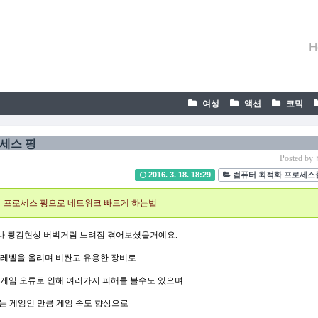
H
여성
액션
코믹
로세스 핑
r
Posted by
2016. 3. 18. 18:29
컴퓨터 최적화 프로세
- 프로세스 핑으로 네트위크 빠르게 하는법
이나 튕김현상 버벅거림 느려짐 겪어보셨을거예요.
레벨을 올리며 비싼고 유용한 장비로
 게임 오류로 인해 여러가지 피해를 볼수도 있으며
는 게임인 만큼
게임 속도
향상
으로