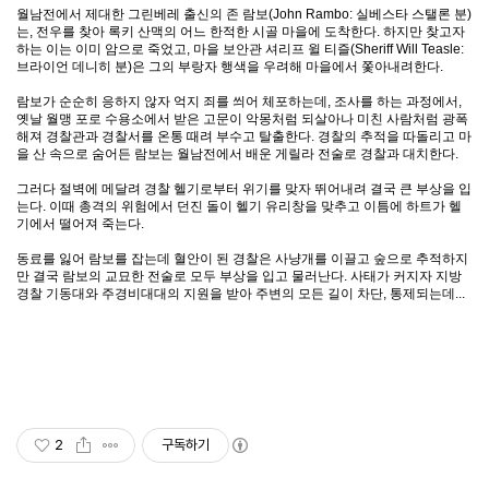
월남전에서 제대한 그린베레 출신의 존 람보(John Rambo: 실베스타 스탤론 분)
는, 전우를 찾아 록키 산맥의 어느 한적한 시골 마을에 도착한다. 하지만 찾고자
하는 이는 이미 암으로 죽었고, 마을 보안관 셔리프 윌 티즐(Sheriff Will Teasle:
브라이언 데니히 분)은 그의 부랑자 행색을 우려해 마을에서 쫓아내려한다.
람보가 순순히 응하지 않자 억지 죄를 씌어 체포하는데, 조사를 하는 과정에서,
옛날 월맹 포로 수용소에서 받은 고문이 악몽처럼 되살아나 미친 사람처럼 광폭
해져 경찰관과 경찰서를 온통 때려 부수고 탈출한다. 경찰의 추적을 따돌리고 마
을 산 속으로 숨어든 람보는 월남전에서 배운 게릴라 전술로 경찰과 대치한다.
그러다 절벽에 메달려 경찰 헬기로부터 위기를 맞자 뛰어내려 결국 큰 부상을 입
는다. 이때 총격의 위험에서 던진 돌이 헬기 유리창을 맞추고 이틈에 하트가 헬
기에서 떨어져 죽는다.
동료를 잃어 람보를 잡는데 혈안이 된 경찰은 사냥개를 이끌고 숲으로 추적하지
만 결국 람보의 교묘한 전술로 모두 부상을 입고 물러난다. 사태가 커지자 지방
경찰 기동대와 주경비대대의 지원을 받아 주변의 모든 길이 차단, 통제되는데...
2
구독하기