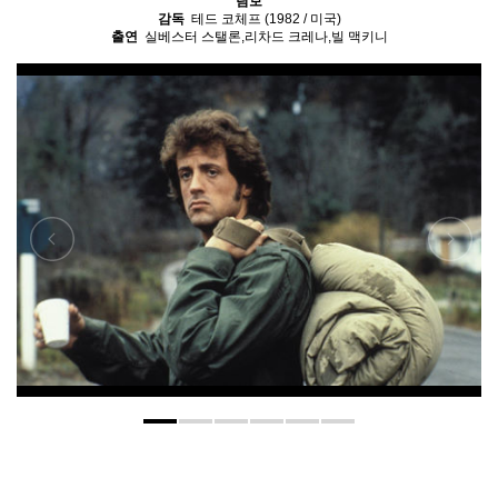
람보
감독
테드 코체프 (1982 / 미국)
출연
실베스터 스탤론,리차드 크레나,빌 맥키니