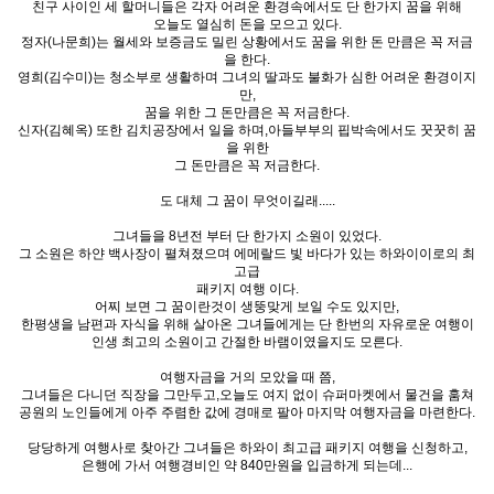
친구 사이인 세 할머니들은 각자 어려운 환경속에서도 단 한가지 꿈을 위해
오늘도 열심히 돈을 모으고 있다.
정자(나문희)는 월세와 보증금도 밀린 상황에서도 꿈을 위한 돈 만큼은 꼭 저금
을 한다.
영희(김수미)는 청소부로 생활하며 그녀의 딸과도 불화가 심한 어려운 환경이지
만,
꿈을 위한 그 돈만큼은 꼭 저금한다.
신자(김혜옥) 또한 김치공장에서 일을 하며,아들부부의 핍박속에서도 꿋꿋히 꿈
을 위한
그 돈만큼은 꼭 저금한다.
도 대체 그 꿈이 무엇이길래.....
그녀들을 8년전 부터 단 한가지 소원이 있었다.
그 소원은 하얀 백사장이 펼쳐졌으며 에메랄드 빛 바다가 있는 하와이이로의 최
고급
패키지 여행 이다.
어찌 보면 그 꿈이란것이 생뚱맞게 보일 수도 있지만,
한평생을 남편과 자식을 위해 살아온 그녀들에게는 단 한번의 자유로운 여행이
인생 최고의 소원이고 간절한 바램이였을지도 모른다.
여행자금을 거의 모았을 때 쯤,
그녀들은 다니던 직장을 그만두고,오늘도 여지 없이 슈퍼마켓에서 물건을 훔쳐
공원의 노인들에게 아주 주렴한 값에 경매로 팔아 마지막 여행자금을 마련한다.
당당하게 여행사로 찾아간 그녀들은 하와이 최고급 패키지 여행을 신청하고,
은행에 가서 여행경비인 약 840만원을 입금하게 되는데...